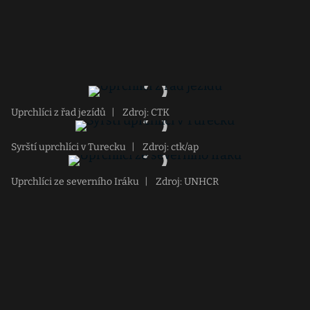
Uprchlíci z řad jezídů
|
Zdroj: CTK
Syrští uprchlíci v Turecku
|
Zdroj: ctk/ap
Uprchlíci ze severního Iráku
|
Zdroj: UNHCR