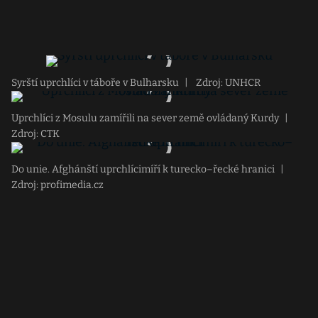
Syrští uprchlíci v táboře v Bulharsku
|
Zdroj: UNHCR
Uprchlíci z Mosulu zamířili na sever země ovládaný Kurdy
|
Zdroj: CTK
Do unie. Afghánští uprchlícimíří k turecko–řecké hranici
|
Zdroj: profimedia.cz