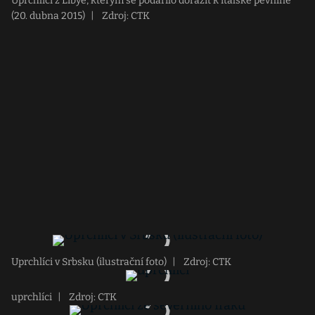
Uprchlíci z Libye, kterým se podařilo dorazit k italské pevnině
(20. dubna 2015)
|
Zdroj: CTK
Uprchlíci v Srbsku (ilustrační foto)
|
Zdroj: CTK
uprchlíci
|
Zdroj: CTK