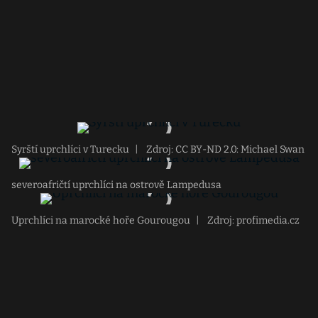
Syrští uprchlíci v Turecku
|
Zdroj: CC BY-ND 2.0: Michael Swan
severoafričtí uprchlíci na ostrově Lampedusa
Uprchlíci na marocké hoře Gourougou
|
Zdroj: profimedia.cz