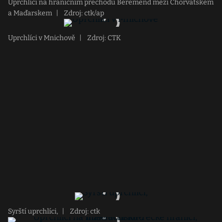
Uprchlíci na hraničním přechodu Beremend mezi Chorvatskem
a Maďarskem
|
Zdroj: ctk/ap
Uprchlíci v Mnichově
|
Zdroj: CTK
Syrští uprchlíci,
|
Zdroj: ctk