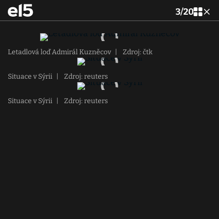
3
/
20
Letadlová loď Admirál Kuzněcov
|
Zdroj: čtk
Situace v Sýrii
|
Zdroj: reuters
Situace v Sýrii
|
Zdroj: reuters