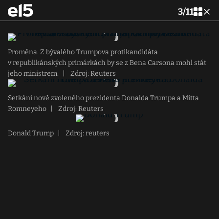
3
/
11
Proměna. Z bývalého Trumpova protikandidáta
v republikánských primárkách by se z Bena Carsona mohl stát
jeho ministrem.
|
Zdroj: Reuters
Setkání nově zvoleného prezidenta Donalda Trumpa a Mitta
Romneyeho
|
Zdroj: Reuters
Donald Trump
|
Zdroj: reuters