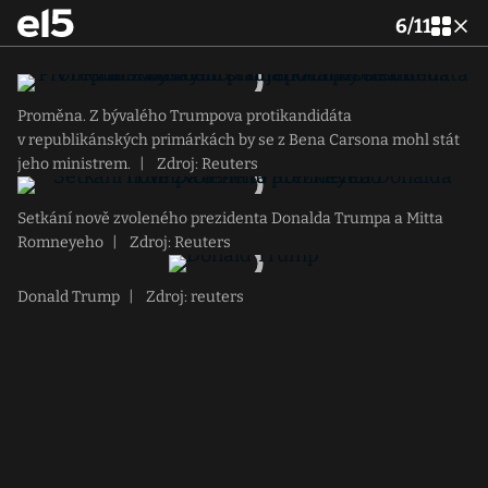
6
/
11
Proměna. Z bývalého Trumpova protikandidáta
v republikánských primárkách by se z Bena Carsona mohl stát
jeho ministrem.
|
Zdroj: Reuters
Setkání nově zvoleného prezidenta Donalda Trumpa a Mitta
Romneyeho
|
Zdroj: Reuters
Donald Trump
|
Zdroj: reuters