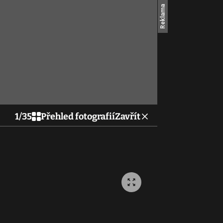
1
/
35
Přehled fotografií
Zavřít