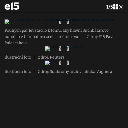
1
/
5
Pouhých pár let stačilo k tomu, aby hlavní Suchbátarovo
náměstí v Ulánbátaru zcela změnilo tvář
|
Zdroj: E15 Pavla
Palascakova
Ilustrační foto
|
Zdroj: Reuters
Ilustrační foto
|
Zdroj: Soukromý archiv Jakuba Vágnera