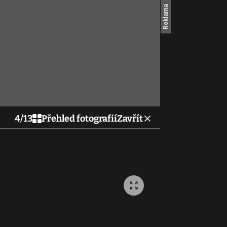
4
/
13
Přehled fotografií
Zavřít