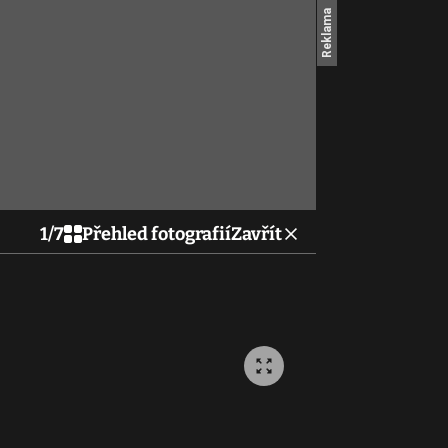
1
/
7
Přehled fotografií
Zavřít