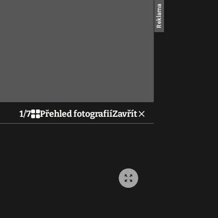
1
/
7
Přehled fotografií
Zavřít