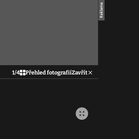
1
/
4
Přehled fotografií
Zavřít