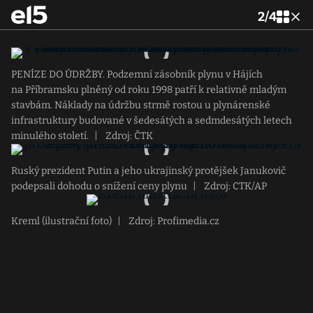
2
/
4
PENÍZE DO ÚDRŽBY. Podzemní zásobník plynu v Hájích
na Příbramsku plněný od roku 1998 patří k relativně mladým
stavbám. Náklady na údržbu strmě rostou u plynárenské
infrastruktury budované v šedesátých a sedmdesátých letech
minulého století.
|
Zdroj: ČTK
Ruský prezident Putin a jeho ukrajinský protějšek Janukovič
podepsali dohodu o snížení ceny plynu
|
Zdroj: CTK/AP
Kreml (ilustrační foto)
|
Zdroj: Profimedia.cz