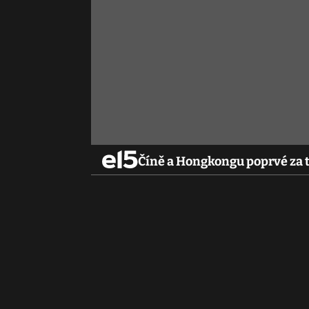
Číně a Hongkongu poprvé za té