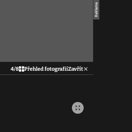
4
/
8
Přehled fotografií
Zavřít