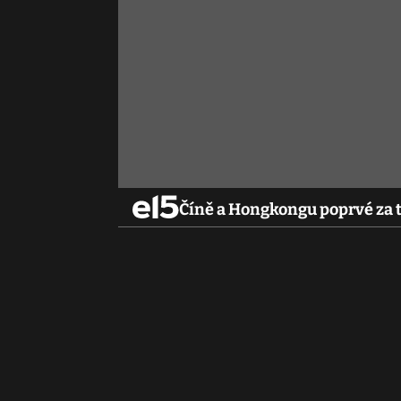
Číně a Hongkongu poprvé za té