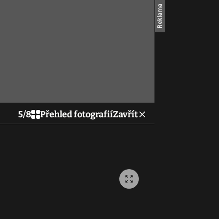
5
/
8
Přehled fotografií
Zavřít