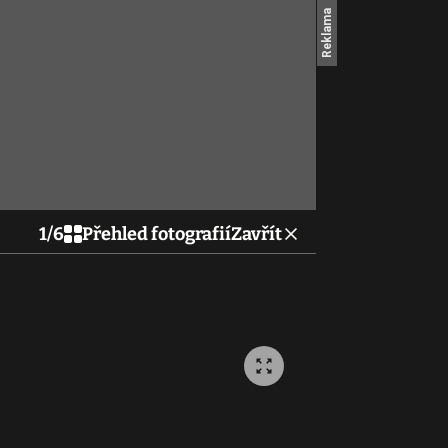
1
/
6
Přehled fotografií
Zavřít