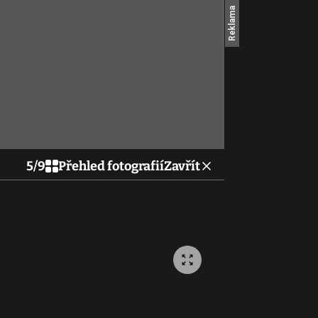
5
/
9
Přehled fotografií
Zavřít