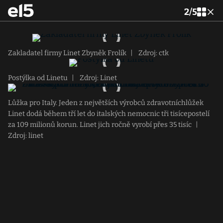
2
/
5
Zakladatel firmy Linet Zbyněk Frolík
|
Zdroj: ctk
Postýlka od Linetu
|
Zdroj: Linet
Lůžka pro Italy. Jeden z největších výrobců zdravotníchlůžek
Linet dodá během tří let do italských nemocnic tři tisícepostelí
za 109 milionů korun. Linet jich ročně vyrobí přes 35 tisíc
|
Zdroj: linet