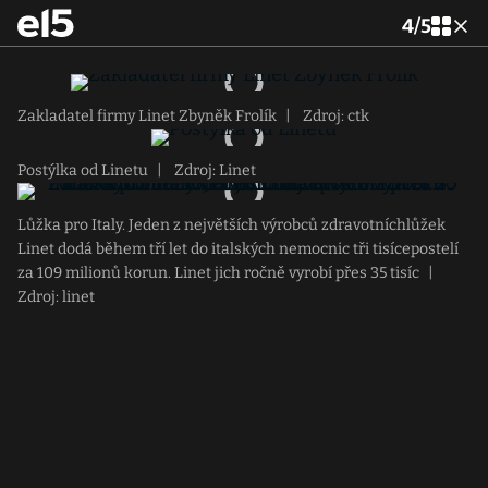
4
/
5
Zakladatel firmy Linet Zbyněk Frolík
|
Zdroj: ctk
Postýlka od Linetu
|
Zdroj: Linet
Lůžka pro Italy. Jeden z největších výrobců zdravotníchlůžek
Linet dodá během tří let do italských nemocnic tři tisícepostelí
za 109 milionů korun. Linet jich ročně vyrobí přes 35 tisíc
|
Zdroj: linet