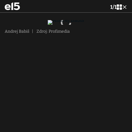
1
/
1
Andrej Babiš
|
Zdroj: Profimedia