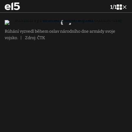
1
/
1
Rúhání vyzvedl během oslav národního dne armády svoje
vojsko.
|
Zdroj: ČTK