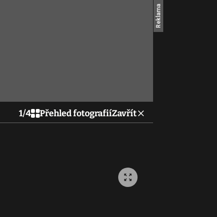
1
/
4
Přehled fotografií
Zavřít