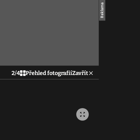
2
/
4
Přehled fotografií
Zavřít