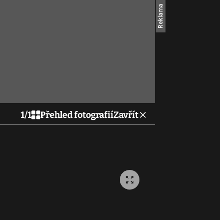
1
/
1
Přehled fotografií
Zavřít