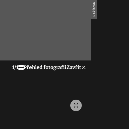
1
/
1
Přehled fotografií
Zavřít