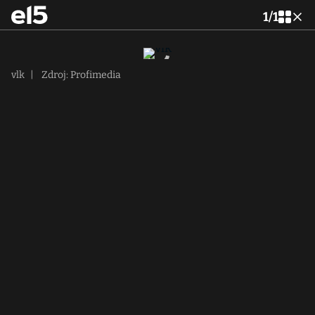
1
/
1
vlk
|
Zdroj: Profimedia