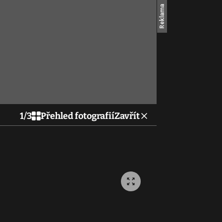
1
/
3
Přehled fotografií
Zavřít