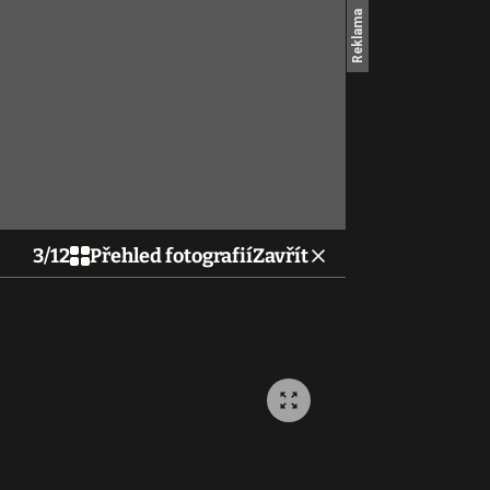
3
/
12
Přehled fotografií
Zavřít