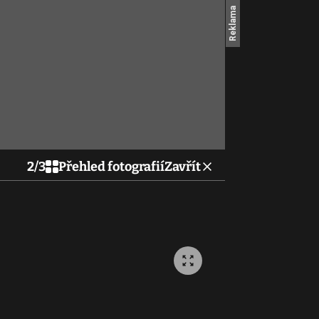
2
/
3
Přehled fotografií
Zavřít