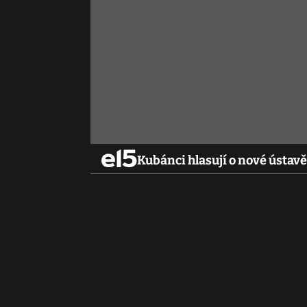
Kubánci hlasují o nové ústa