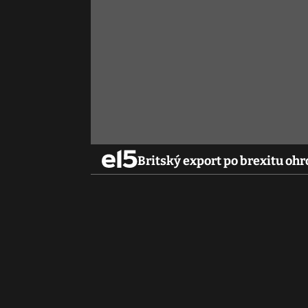
Britský export po brexitu oh