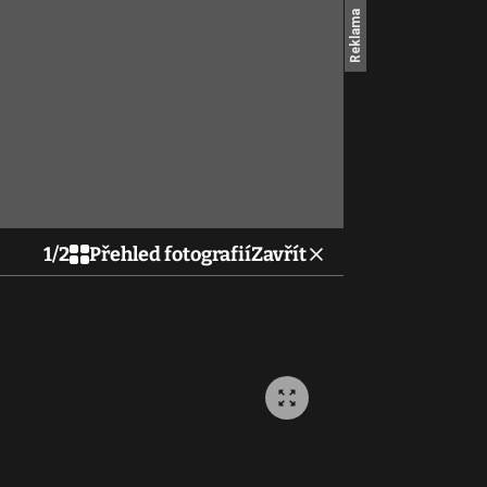
1
/
2
Přehled fotografií
Zavřít