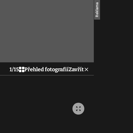
1
/
15
Přehled fotografií
Zavřít