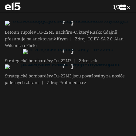
1
/
3
Letoun Tupolev Tu-22M3 Backfire-C, který Rusko údajně
přesunuje na anektovaný Krym
|
Zdroj: CC BY-SA 2.0: Alan
Wilson via Flickr
Strategické bombardéry Tu-22M3
|
Zdroj: ctk
Strategické bombardéry Tu-22M3 jsou považovány za nosiče
jaderných zbraní.
|
Zdroj: Profimedia.cz