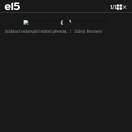
1
/
1
Súdánci oslavující státní převrat.
|
Zdroj: Reuters