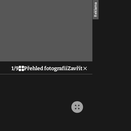
1
/
9
Přehled fotografií
Zavřít