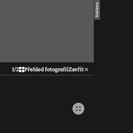
1
/
2
Přehled fotografií
Zavřít