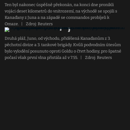
Ten byl nakonec úspěšně překonán, na konci dne pronikli
vojáci deset kilometrů do vnitrozemí, na východě se spojili s
Kanaďany z Juna a na západě se commandos probíjeli k
Omaze.
|
Zdroj: Reuters
Druhá pláž, Juno, od východu, přidělená Kanaďanům z 3.
pěchotní divize a 3. tankové brigády. Kvůli podvodním útesům
bylo vylodění posunuto oproti Goldu o čtvrt hodiny, pro špatné
počasí však první vlna přistála až v 7.55.
|
Zdroj: Reuters