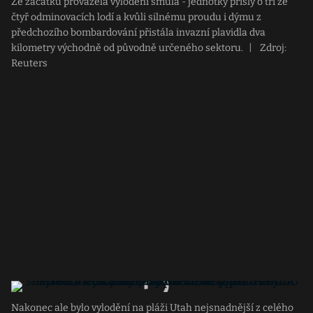
Ze začátku provázela vylodění smůla - jednotky přišly o tři ze
čtyř odminovacích lodí a kvůli silnému proudu i dýmu z
předchozího bombardování přistála invazní plavidla dva
kilometry východně od původně určeného sektoru.
|
Zdroj:
Reuters
Nakonec ale bylo vylodění na pláži Utah nejsnadnější z celého