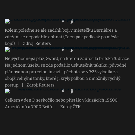
Kolem poledne se ale zadrhli boji v městečku Berniéres a
zdržení se nepodařilo dohnat (Caen pak padlo až po měsíci
bojů).
|
Zdroj: Reuters
Nejvýchodnější pláž, Sword, na kterou zaútočila britská 3. divize.
Na jednom úseku se zde podařilo uskutečnit taktiku, původně
plánovanou pro celou invazi - pěchota se v 7:25 vylodila za
obojživelnými tanky, které ji kryly palbou a umožnily rychlý
postup.
|
Zdroj: Reuters
Celkem v den D seskočilo nebo přistálo v kluzácích 15 500
Američanů a 7900 Britů.
|
Zdroj: ČTK