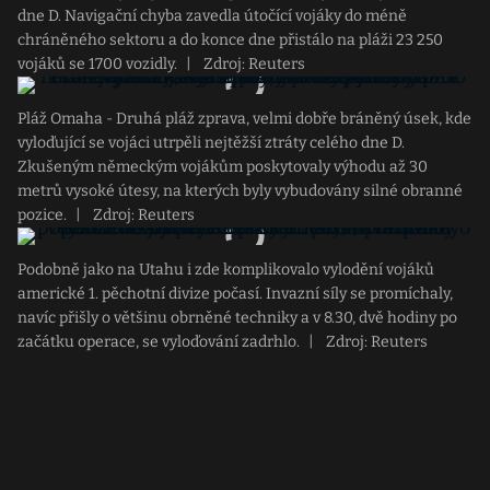
dne D. Navigační chyba zavedla útočící vojáky do méně
chráněného sektoru a do konce dne přistálo na pláži 23 250
vojáků se 1700 vozidly.
|
Zdroj: Reuters
Pláž Omaha - Druhá pláž zprava, velmi dobře bráněný úsek, kde
vyloďující se vojáci utrpěli nejtěžší ztráty celého dne D.
Zkušeným německým vojákům poskytovaly výhodu až 30
metrů vysoké útesy, na kterých byly vybudovány silné obranné
pozice.
|
Zdroj: Reuters
Podobně jako na Utahu i zde komplikovalo vylodění vojáků
americké 1. pěchotní divize počasí. Invazní síly se promíchaly,
navíc přišly o většinu obrněné techniky a v 8.30, dvě hodiny po
začátku operace, se vyloďování zadrhlo.
|
Zdroj: Reuters