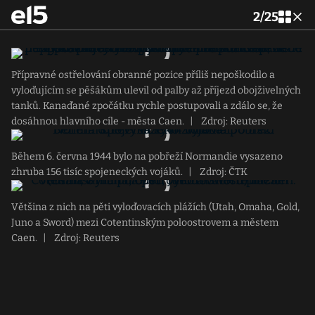
2
/
25
Přípravné ostřelování obranné pozice příliš nepoškodilo a
vyloďujícím se pěšákům ulevil od palby až příjezd obojživelných
tanků. Kanaďané zpočátku rychle postupovali a zdálo se, že
dosáhnou hlavního cíle - města Caen.
|
Zdroj: Reuters
Během 6. června 1944 bylo na pobřeží Normandie vysazeno
zhruba 156 tisíc spojeneckých vojáků.
|
Zdroj: ČTK
Většina z nich na pěti vyloďovacích plážích (Utah, Omaha, Gold,
Juno a Sword) mezi Cotentinským poloostrovem a městem
Caen.
|
Zdroj: Reuters