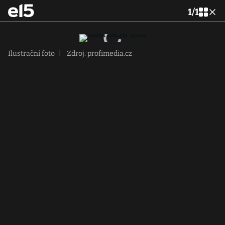
1
/
1
Ilustrační foto
|
Zdroj: profimedia.cz