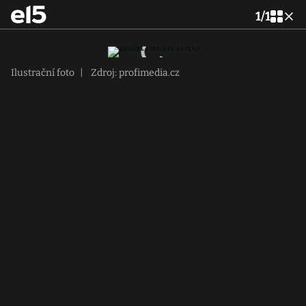
1
/
1
Ilustrační foto
|
Zdroj: profimedia.cz