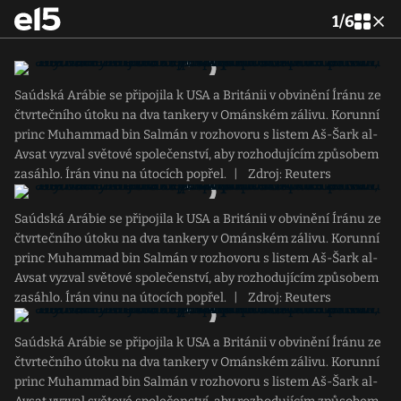
1
/
6
Saúdská Arábie se připojila k USA a Británii v obvinění Íránu ze
čtvrtečního útoku na dva tankery v Ománském zálivu. Korunní
princ Muhammad bin Salmán v rozhovoru s listem Aš-Šark al-
Avsat vyzval světové společenství, aby rozhodujícím způsobem
zasáhlo. Írán vinu na útocích popřel.
|
Zdroj: Reuters
Saúdská Arábie se připojila k USA a Británii v obvinění Íránu ze
čtvrtečního útoku na dva tankery v Ománském zálivu. Korunní
princ Muhammad bin Salmán v rozhovoru s listem Aš-Šark al-
Avsat vyzval světové společenství, aby rozhodujícím způsobem
zasáhlo. Írán vinu na útocích popřel.
|
Zdroj: Reuters
Saúdská Arábie se připojila k USA a Británii v obvinění Íránu ze
čtvrtečního útoku na dva tankery v Ománském zálivu. Korunní
princ Muhammad bin Salmán v rozhovoru s listem Aš-Šark al-