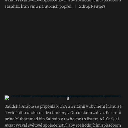
Avsat vyzval světové společenství, aby rozhodujícím způsobem
zasáhlo. Írán vinu na útocích popřel.
|
Zdroj: Reuters
Saúdská Arábie se připojila k USA a Británii v obvinění Íránu ze
čtvrtečního útoku na dva tankery v Ománském zálivu. Korunní
princ Muhammad bin Salmán v rozhovoru s listem Aš-Šark al-
Avsat vyzval světové společenství, aby rozhodujícím způsobem