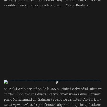
Avsat vyzval světové společenství, aby rozhodujícím způsobem
zasáhlo. Írán vinu na útocích popřel.
|
Zdroj: Reuters
Saúdská Arábie se připojila k USA a Británii v obvinění Íránu ze
čtvrtečního útoku na dva tankery v Ománském zálivu. Korunní
princ Muhammad bin Salmán v rozhovoru s listem Aš-Šark al-
Avsat vyzval světové společenství, aby rozhodujícím způsobem