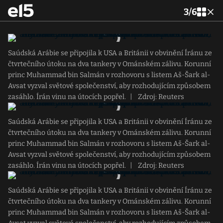
3
/
6
Saúdská Arábie se připojila k USA a Británii v obvinění Íránu ze
čtvrtečního útoku na dva tankery v Ománském zálivu. Korunní
princ Muhammad bin Salmán v rozhovoru s listem Aš-Šark al-
Avsat vyzval světové společenství, aby rozhodujícím způsobem
zasáhlo. Írán vinu na útocích popřel.
|
Zdroj: Reuters
Saúdská Arábie se připojila k USA a Británii v obvinění Íránu ze
čtvrtečního útoku na dva tankery v Ománském zálivu. Korunní
princ Muhammad bin Salmán v rozhovoru s listem Aš-Šark al-
Avsat vyzval světové společenství, aby rozhodujícím způsobem
zasáhlo. Írán vinu na útocích popřel.
|
Zdroj: Reuters
Saúdská Arábie se připojila k USA a Británii v obvinění Íránu ze
čtvrtečního útoku na dva tankery v Ománském zálivu. Korunní
princ Muhammad bin Salmán v rozhovoru s listem Aš-Šark al-