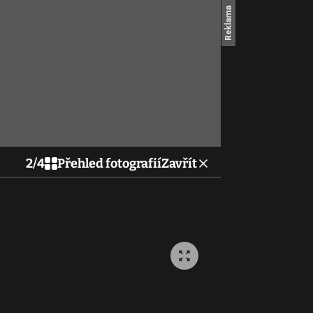
2
/
4
Přehled fotografií
Zavřít