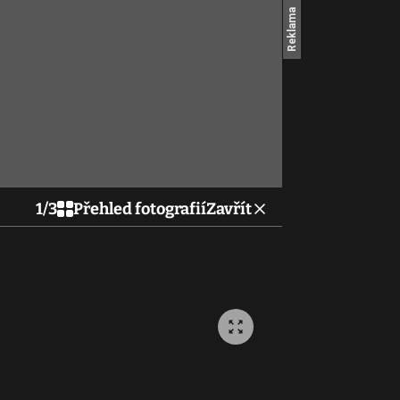
1
/
3
Přehled fotografií
Zavřít