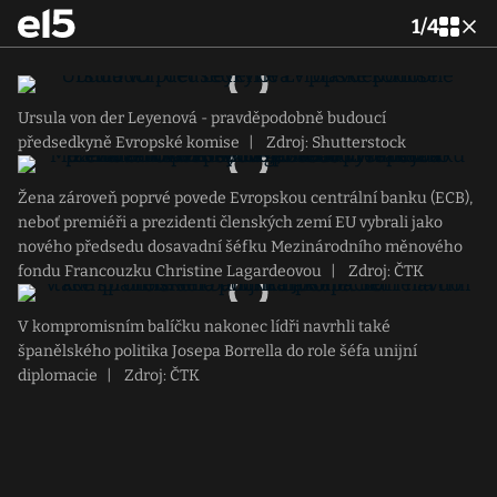
1
/
4
Ursula von der Leyenová - pravděpodobně budoucí
předsedkyně Evropské komise
|
Zdroj: Shutterstock
Žena zároveň poprvé povede Evropskou centrální banku (ECB),
neboť premiéři a prezidenti členských zemí EU vybrali jako
nového předsedu dosavadní šéfku Mezinárodního měnového
fondu Francouzku Christine Lagardeovou
|
Zdroj: ČTK
V kompromisním balíčku nakonec lídři navrhli také
španělského politika Josepa Borrella do role šéfa unijní
diplomacie
|
Zdroj: ČTK