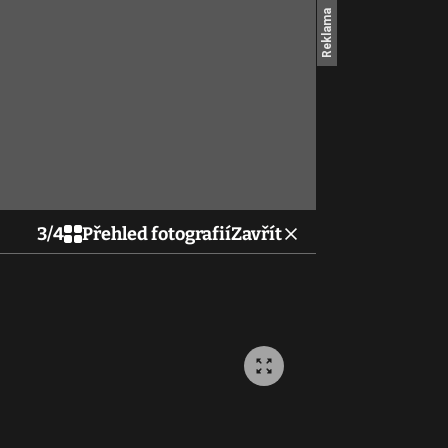
3
/
4
Přehled fotografií
Zavřít