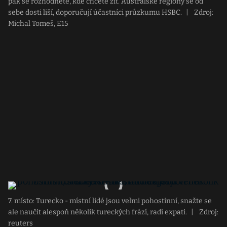
pak se rozhodněte, kde chcete žít. Australské regiony se od
sebe dosti liší, doporučují účastníci průzkumu HSBC.
|
Zdroj:
Michal Tomeš, E15
7. místo: Turecko - místní lidé jsou velmi pohostinní, snažte se
ale naučit alespoň několik tureckých frází, radí expati.
|
Zdroj:
reuters