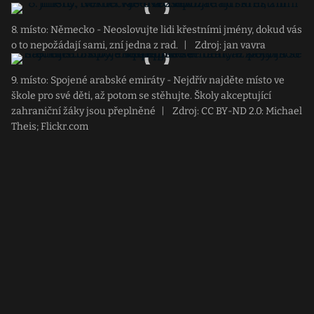
8. místo: Německo - Neoslovujte lidi křestními jmény, dokud vás
o to nepožádají sami, zní jedna z rad.
|
Zdroj: jan vavra
9. místo: Spojené arabské emiráty - Nejdřív najděte místo ve
škole pro své děti, až potom se stěhujte. Školy akceptující
zahraniční žáky jsou přeplněné
|
Zdroj: CC BY-ND 2.0: Michael
Theis; Flickr.com