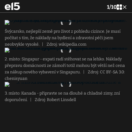
1
/
10
Švýcarsko, nejlepší země pro život z pohledu cizince. Je musí
počítat s tím, že náklady na bydlení a zdravotní péči jsem
neobvykle vysoké.
|
Zdroj: wikipedia.com
2. místo: Singapur - expati radí stěhovat se na lehko. Náklady
přepravu domácnosti ze zámoří totiž mohou být větší než cena
za nákup nového vybavení v Singapuru.
|
Zdroj: CC BY-SA 3.0:
chenisyuan
3. místo: Kanada - připravte se na dlouhé a chladné zimy, zní
doporučení.
|
Zdroj: Robert Linsdell