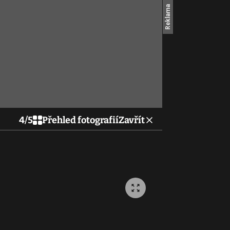
4
/
5
Přehled fotografií
Zavřít