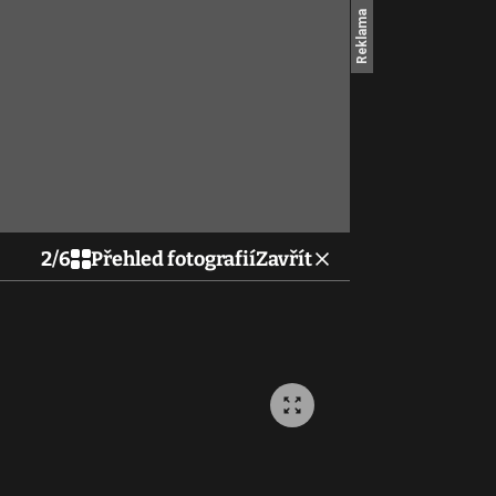
2
/
6
Přehled fotografií
Zavřít