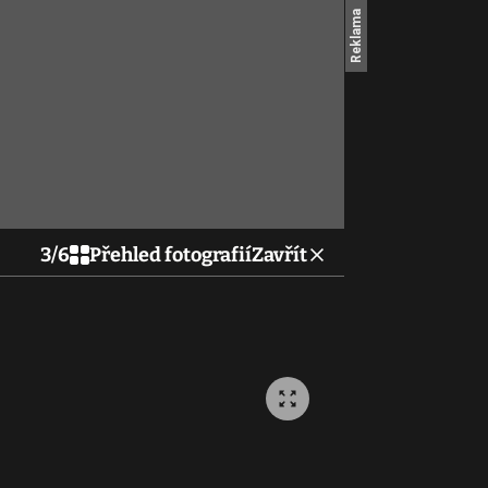
3
/
6
Přehled fotografií
Zavřít