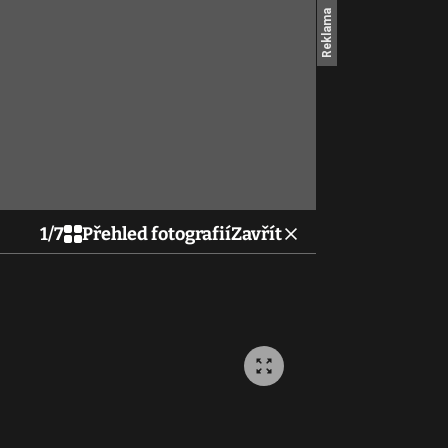
1
/
7
Přehled fotografií
Zavřít