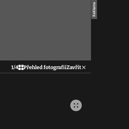
1
/
4
Přehled fotografií
Zavřít