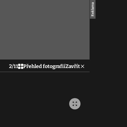
2
/
11
Přehled fotografií
Zavřít