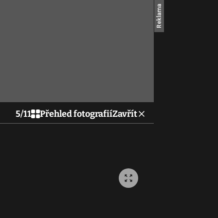
5
/
11
Přehled fotografií
Zavřít